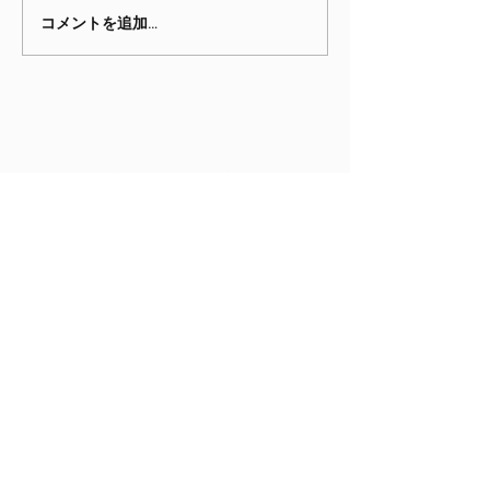
4月のニュースレター
2月のニュース
コメントを追加…
現在OCGに在籍する生徒のご家族
は、保護者用ポータルサイトにログ
インできます。同サイトでは明細書
の閲覧、学費の支払い、生徒の情報
の編集などができます。
保護者用ポータルサイト
ソーシャルメディア
Facebook