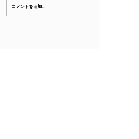
4月のニュースレター
3月のニュース
コメントを追加…
現在OCGに在籍する生徒のご家族
は、保護者用ポータルサイトにログ
インできます。同サイトでは明細書
の閲覧、学費の支払い、生徒の情報
の編集などができます。
保護者用ポータルサイト
ソーシャルメディア
Facebook