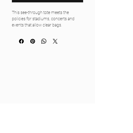
This see-through tote meets the
policies for stadiums, concerts and
events that allow clear bags.
.: Material: Clear PVC
.: Size: 11.75" x 11.75" x 5.75"
.: Print on both sides
現在OCGに在籍する生徒のご家族
は、保護者用ポータルサイトにログ
インできます。同サイトでは明細書
の閲覧、学費の支払い、生徒の情報
の編集などができます。
保護者用ポータルサイト