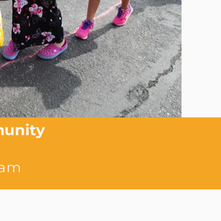
munity
ram