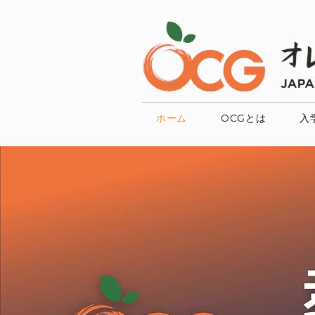
ホーム
OCGとは
入