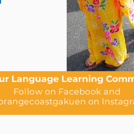
Our Language Learning Com
Follow on
Facebook
and
orangecoastgakuen on Instag