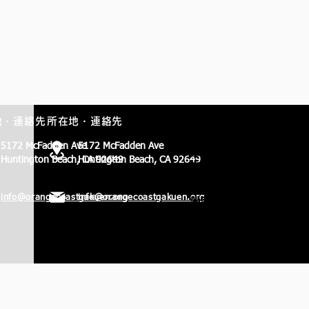
地・連絡先
所在地・連絡先
保護者用ポータルサイト
現在OCGに在籍する生徒の
5172 McFadden Ave
5172 McFadden Ave
ご家族は、保護者用ポータ
Huntington Beach, CA 92649
Huntington Beach, CA 92649
ルサイトにログインできま
す。同サイトでは明細書の
info@orangecoastgakuen.org
info@orangecoastgakuen.org
閲覧、学費の支払い、生徒
の情報の編集などができま
す。