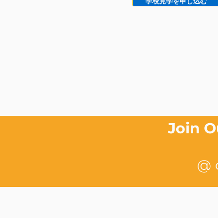
学校見学を申し込む
Join 
@ 