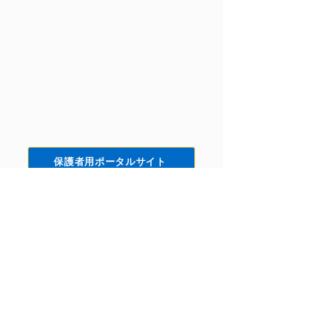
現在OCGに在籍する生徒のご家族
は、保護者用ポータルサイトにログ
インできます。同サイトでは明細書
の閲覧、学費の支払い、生徒の情報
の編集などができます。
保護者用ポータルサイト
ソーシャルメディア
Facebook
Instagram
Yelp!