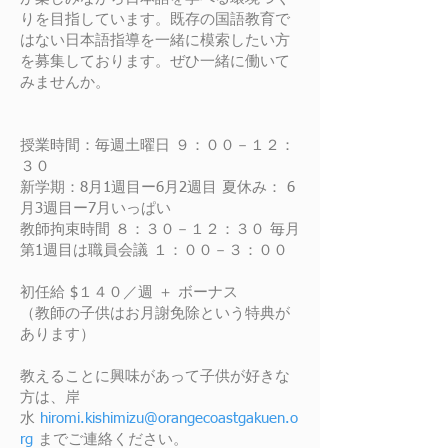
りを目指しています。既存の国語教育で
はない日本語指導を一緒に模索したい方
を募集しております。ぜひ一緒に働いて
みませんか。
授業時間：毎週土曜日 ９：００－１２：
３０
新学期：8月1週目ー6月2週目 夏休み： 6
月3週目ー7月いっぱい
教師拘束時間 ８：３０－１２：３０ 毎月
第1週目は職員会議 １：００－３：００
初任給 $１４０／週 ＋ ボーナス
（教師の子供はお月謝免除という特典が
あります）
教えることに興味があって子供が好きな
方は、岸
水
hiromi.kishimizu@orangecoastgakuen.o
rg
までご連絡ください。