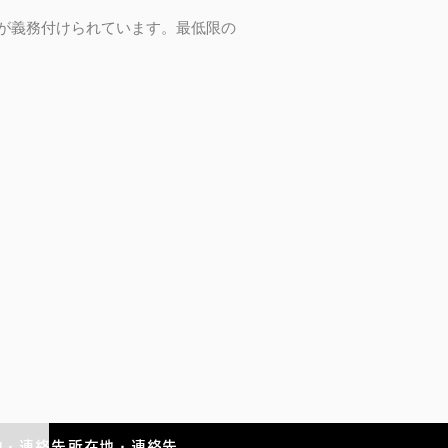
が義務付けられています。最低限の
地・連絡先
所在地・連絡先
保護者用ポータルサイト