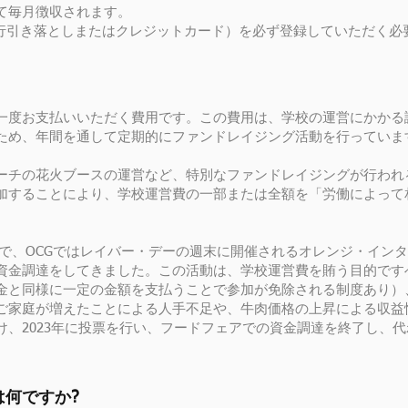
て毎月徴収されます。
銀行引き落としまたはクレジットカード）を必ず登録していただく必
一度お支払いいただく費用です。この費用は、学校の運営にかかる
ため、年間を通して定期的にファンドレイジング活動を行っていま
ーチの花火ブースの運営など、特別なファンドレイジングが行われ
加することにより、学校運営費の一部または全額を「労働によって
2年まで、OCGではレイバー・デーの週末に開催されるオレンジ・イ
資金調達をしてきました。この活動は、学校運営費を賄う目的です
金と同様に一定の金額を支払うことで参加が免除される制度あり）
ご家庭が増えたことによる人手不足や、牛肉価格の上昇による収益
け、2023年に投票を行い、フードフェアでの資金調達を終了し、
何ですか?