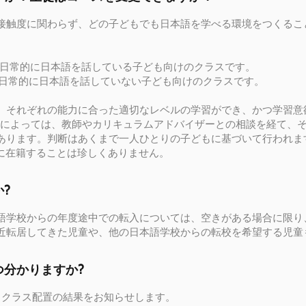
の接触度に関わらず、どの子どもでも日本語を学べる環境をつくるこ
家庭で日常的に日本語を話している子ども向けのクラスです。
家庭で日常的に日本語を話していない子ども向けのクラスです。
、それぞれの能力に合った適切なレベルの学習ができ、かつ学習意欲
場合によっては、教師やカリキュラムアドバイザーとの相談を経て、
あります。判断はあくまで一人ひとりの子どもに基づいて行われま
FLに在籍することは珍しくありません。
?
語学校からの年度途中での転入については、空きがある場合に限り
近転居してきた児童や、他の日本語学校からの転校を希望する児童
分かりますか?
とクラス配置の結果をお知らせします。