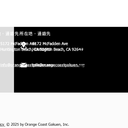
地・連絡先
所在地・連絡先
保護者用ポータルサイト
現在OCGに在籍する生徒の
5172 McFadden Ave
5172 McFadden Ave
ご家族は、保護者用ポータ
Huntington Beach, CA 92649
Huntington Beach, CA 92649
ルサイトにログインできま
す。同サイトでは明細書の
info@orangecoastgakuen.org
info@orangecoastgakuen.org
閲覧、学費の支払い、生徒
の情報の編集などができま
す。
licy
© 2025 by Orange Coast Gakuen, Inc.