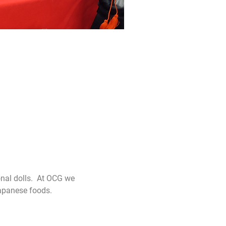
onal dolls.  At OCG we 
 Japanese foods.