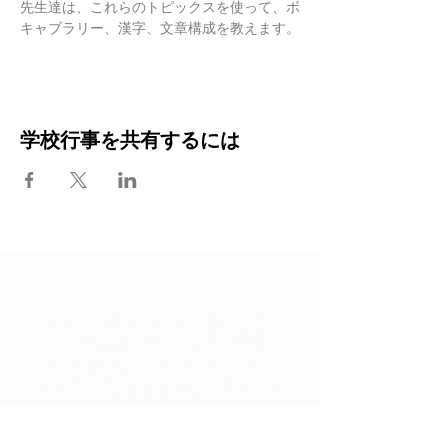
先生達は、これらのトピックスを使って、ボ
キャブラリー、漢字、文章構成を教えます。
学校行事を共有するには
現在OCGに在籍する生徒のご家族
は、保護者用ポータルサイトにログ
インできます。同サイトでは明細書
の閲覧、学費の支払い、生徒の情報
の編集などができます。