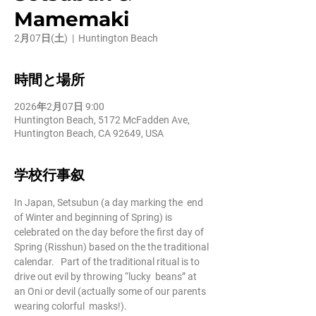
Mamemaki
2月07日(土)
  |  
Huntington Beach
時間と場所
2026年2月07日 9:00
Huntington Beach, 5172 McFadden Ave,
Huntington Beach, CA 92649, USA
学校行事叙
In Japan, Setsubun (a day marking the  end 
of Winter and beginning of Spring) is 
celebrated on the day before the first day of 
Spring (Risshun) based on the the traditional 
calendar.   Part of the traditional ritual is to 
drive out evil by throwing “lucky  beans” at 
an Oni or devil (actually some of our parents 
wearing colorful  masks!).