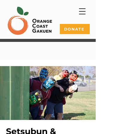
DONATE
Setsubun &