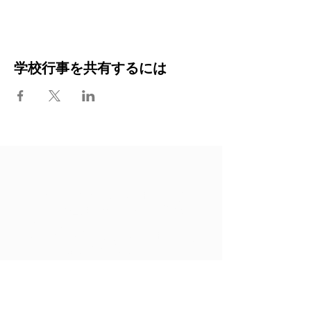
学校行事を共有するには
現在OCGに在籍する生徒のご家族
は、保護者用ポータルサイトにログ
インできます。同サイトでは明細書
の閲覧、学費の支払い、生徒の情報
の編集などができます。
保護者用ポータルサイト