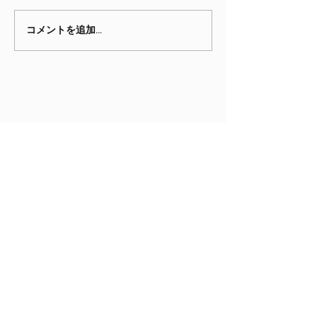
4月のニュースレター
3月のニュース
コメントを追加…
現在OCGに在籍する生徒のご家族
は、保護者用ポータルサイトにログ
インできます。同サイトでは明細書
の閲覧、学費の支払い、生徒の情報
の編集などができます。
保護者用ポータルサイト
ソーシャルメディア
Facebook