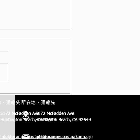
のニュースレター
地・連絡先
所在地・連絡先
保護者用ポータルサイト
現在OCGに在籍する生徒の
5172 McFadden Ave
5172 McFadden Ave
ご家族は、保護者用ポータ
Huntington Beach, CA 92649
Huntington Beach, CA 92649
ルサイトにログインできま
す。同サイトでは明細書の
info@orangecoastgakuen.org
info@orangecoastgakuen.org
閲覧、学費の支払い、生徒